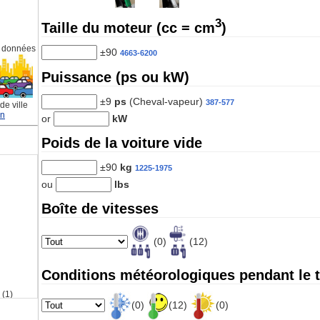
3
Taille du moteur (cc = cm
)
 données
±90
4663-6200
Puissance (ps ou kW)
±9
ps
(Cheval-vapeur)
387-577
e ville
on
or
kW
Poids de la voiture vide
±90
kg
1225-1975
ou
lbs
Boîte de vitesses
(0)
(12)
Conditions météorologiques pendant le t
(1)
(0)
(12)
(0)
8cyl