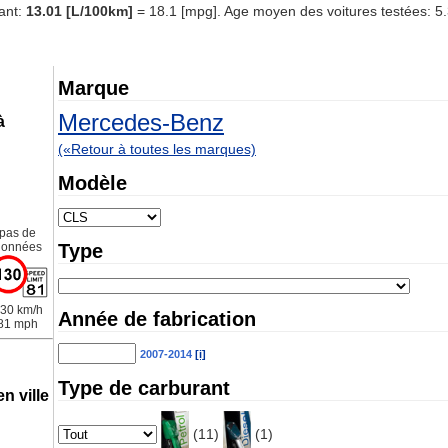
ant:
13.01 [L/100km]
= 18.1 [mpg]. Age moyen des voitures testées: 5
Marque
Mercedes-Benz
à
(«Retour à toutes les marques)
Modèle
pas de
données
Type
30 km/h
Année de fabrication
81 mph
2007-2014
[i]
Type de carburant
n ville
(11)
(1)