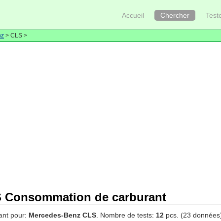
Accueil
Chercher
Test
nz
> CLS >
 Consommation de carburant
ant pour:
Mercedes-Benz CLS
. Nombre de tests:
12
pcs. (23 données)