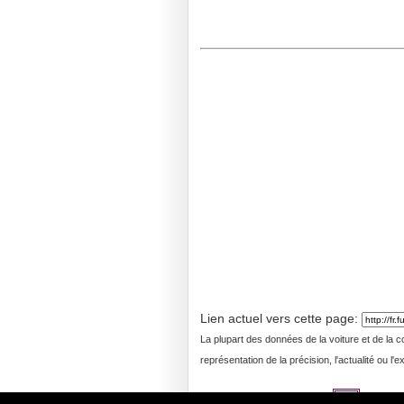
Turbo 7A)
(1)
•
CLS63 AMG 4MATIC 4dr Sedan AWD (5.
Turbo 7A)
(1)
•
CLS63 AMG 4MATIC S-Model 4dr Sed
(5.5L 8cyl Turbo 7A)
(1)
Lien actuel vers cette page:
La plupart des données de la voiture et de la 
représentation de la précision, l'actualité ou l'e
Langues: