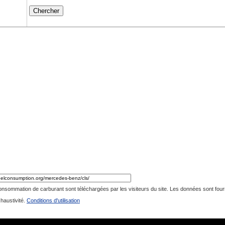
5L 8cyl
an AWD
consommation de carburant sont téléchargées par les visiteurs du site. Les données sont fourni
xhaustivité.
Conditions d'utilisation