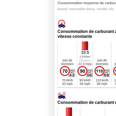
Consommation moyenne de carbur
brand: mercedes-benz, model: cls,
Consommation de carburant 
vitesse constante
10.5
L/100km
pas de
pas de
(11 pcs.)
données
22.4 mpg
données
70 km/h
90 km/h
110 km/h
1
43 mph
56 mph
68 mph
Consommation de carburant e