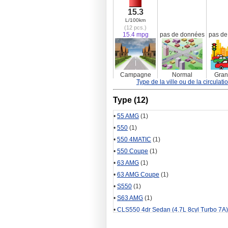
15.3
L/100km
(12 pcs.)
15.4 mpg
pas de données
pas de
Campagne
Normal
Grand
Type de la ville ou de la circulati
Type (12)
•
55 AMG
(1)
•
550
(1)
•
550 4MATIC
(1)
•
550 Coupe
(1)
•
63 AMG
(1)
•
63 AMG Coupe
(1)
•
S550
(1)
•
S63 AMG
(1)
•
CLS550 4dr Sedan (4.7L 8cyl Turbo 7A)
•
CLS550 4MATIC 4dr Sedan AWD (4.7L 