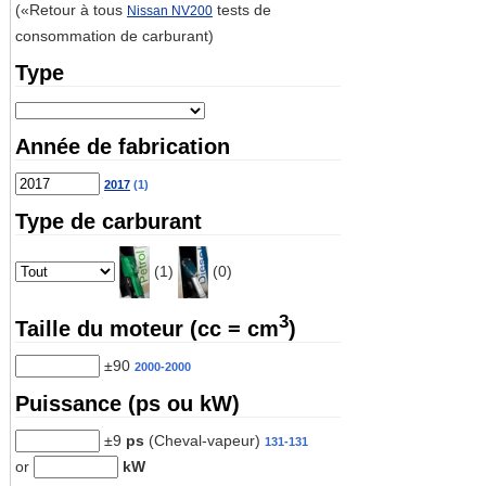
(«Retour à tous
tests de
Nissan NV200
consommation de carburant)
Type
Année de fabrication
2017
(1)
Type de carburant
(1)
(0)
3
Taille du moteur (cc = cm
)
±90
2000-2000
Puissance (ps ou kW)
±9
ps
(Cheval-vapeur)
131-131
or
kW