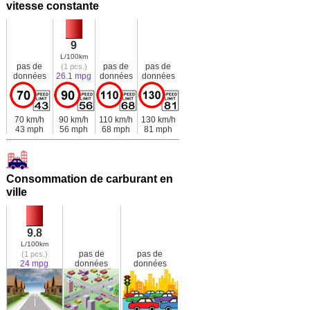
vitesse constante
9
L/100km
pas de
pas de
pas de
(1 pcs.)
données
26.1 mpg
données
données
70 km/h
90 km/h
110 km/h
130 km/h
43 mph
56 mph
68 mph
81 mph
Consommation de carburant en
ville
9.8
L/100km
pas de
pas de
(1 pcs.)
24 mpg
données
données