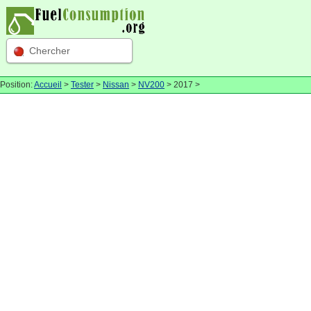
Chercher
Position:
Accueil
>
Tester
>
Nissan
>
NV200
> 2017 >