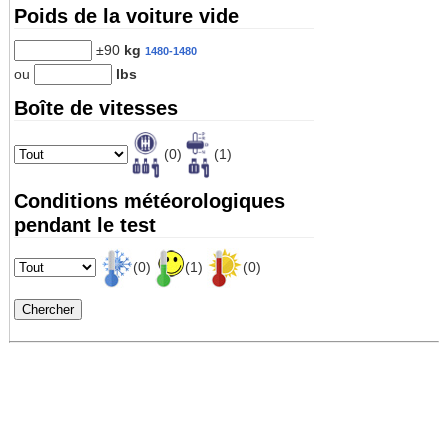
Poids de la voiture vide
±90
kg
1480-1480
ou
lbs
Boîte de vitesses
(0)
(1)
Conditions météorologiques
pendant le test
(0)
(1)
(0)