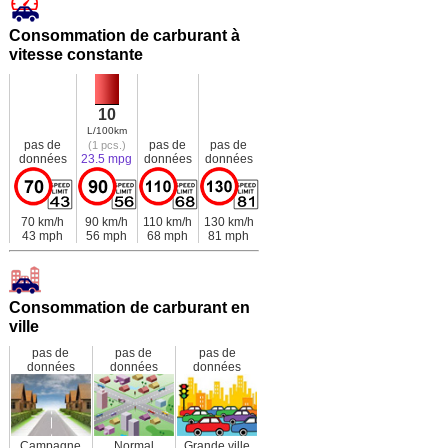
Consommation de carburant à
vitesse constante
10
L/100km
pas de
pas de
pas de
(1 pcs.)
données
23.5 mpg
données
données
70 km/h
90 km/h
110 km/h
130 km/h
43 mph
56 mph
68 mph
81 mph
Consommation de carburant en
ville
pas de
pas de
pas de
données
données
données
Campagne
Normal
Grande ville