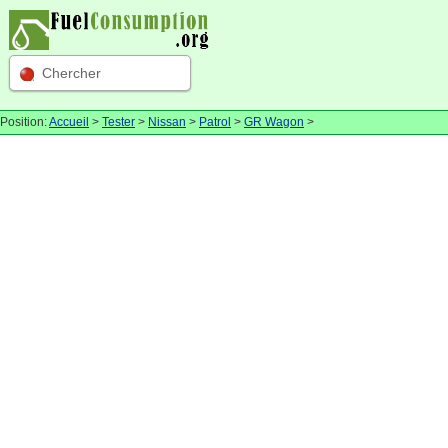
Chercher
Position:
Accueil
>
Tester
>
Nissan
>
Patrol
>
GR Wagon
>