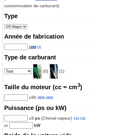
consommation de carburant)
Type
Année de fabrication
1999
(1)
Type de carburant
(0)
(1)
3
Taille du moteur (cc = cm
)
±90
2826-2826
Puissance (ps ou kW)
±9
ps
(Cheval-vapeur)
131-131
or
kW