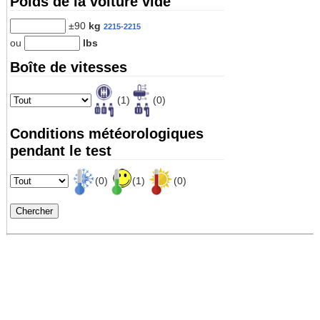
Poids de la voiture vide
±90
kg
2215-2215
ou
lbs
Boîte de vitesses
(1)
(0)
Conditions météorologiques
pendant le test
(0)
(1)
(0)