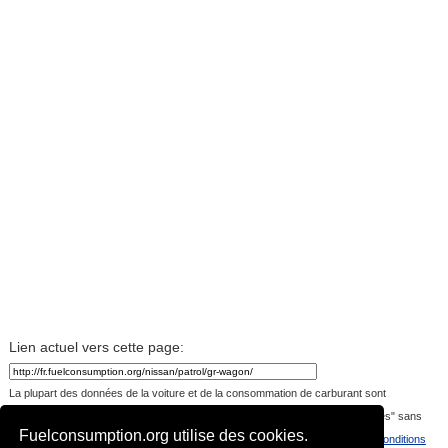
Lien actuel vers cette page:
La plupart des données de la voiture et de la consommation de carburant sont
téléchargées par les visiteurs du site. Les données sont fournies "telles quelles" sans
Fuelconsumption.org utilise des cookies.
garantie, ou toute représentation de la précision, l'actualité ou l'exhaustivité.
Conditions