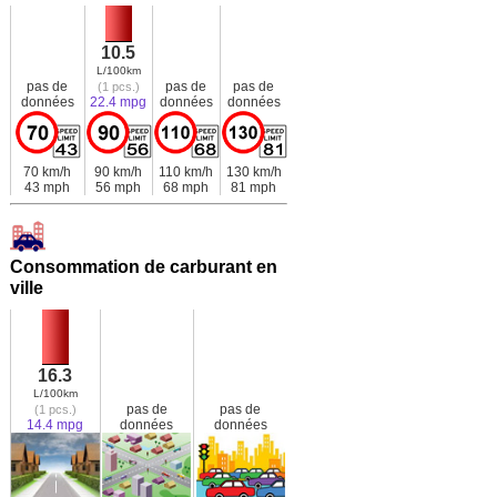
10.5
L/100km
pas de
pas de
pas de
(1 pcs.)
données
22.4 mpg
données
données
70 km/h
90 km/h
110 km/h
130 km/h
43 mph
56 mph
68 mph
81 mph
Consommation de carburant en
ville
16.3
L/100km
pas de
pas de
(1 pcs.)
14.4 mpg
données
données