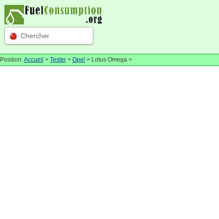
Chercher
Position:
Accueil
>
Tester
>
Opel
> Lotus Omega >