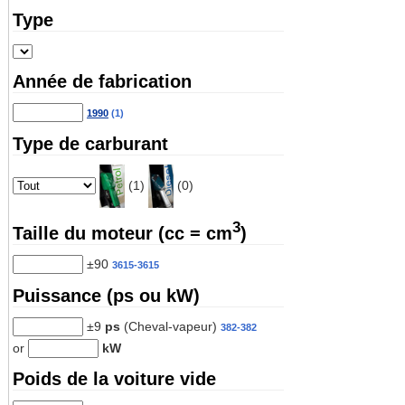
Type
Année de fabrication
1990
(1)
Type de carburant
(1)
(0)
3
Taille du moteur (cc = cm
)
±90
3615-3615
Puissance (ps ou kW)
±9
ps
(Cheval-vapeur)
382-382
or
kW
Poids de la voiture vide