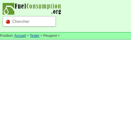
Chercher
Position:
Accueil
>
Tester
> Peugeot >