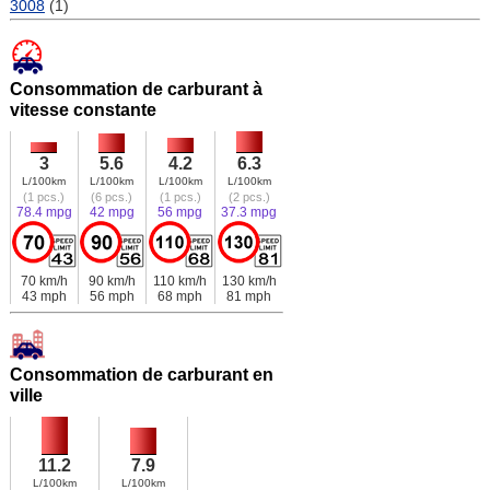
3008
(1)
Consommation de carburant à
vitesse constante
3
5.6
4.2
6.3
L/100km
L/100km
L/100km
L/100km
(1 pcs.)
(6 pcs.)
(1 pcs.)
(2 pcs.)
78.4 mpg
42 mpg
56 mpg
37.3 mpg
70 km/h
90 km/h
110 km/h
130 km/h
43 mph
56 mph
68 mph
81 mph
Consommation de carburant en
ville
11.2
7.9
L/100km
L/100km