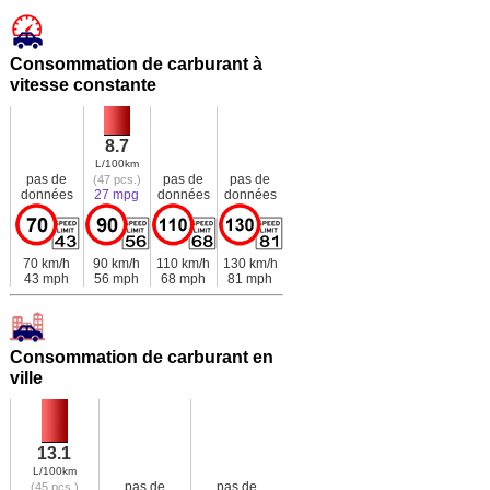
Consommation de carburant à
vitesse constante
8.7
L/100km
pas de
pas de
pas de
(47 pcs.)
données
27 mpg
données
données
70 km/h
90 km/h
110 km/h
130 km/h
43 mph
56 mph
68 mph
81 mph
Consommation de carburant en
ville
13.1
L/100km
pas de
pas de
(45 pcs.)