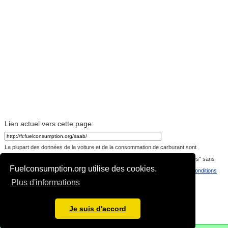
Lien actuel vers cette page:
La plupart des données de la voiture et de la consommation de carburant sont
téléchargées par les visiteurs du site. Les données sont fournies "telles quelles" sans
Fuelconsumption.org utilise des cookies.
garantie, ou toute représentation de la précision, l'actualité ou l'exhaustivité.
Conditions
Plus d'informations
d'utilisation
Langues:
Je suis d'accord