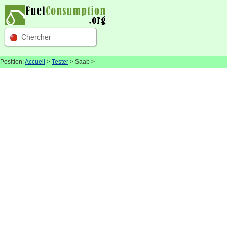
Chercher
Position:
Accueil
>
Tester
> Saab >