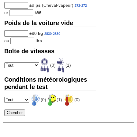
±9
ps
(Cheval-vapeur)
272-272
or
kW
Poids de la voiture vide
±90
kg
2830-2830
ou
lbs
Boîte de vitesses
(0)
(1)
Conditions météorologiques
pendant le test
(0)
(1)
(0)