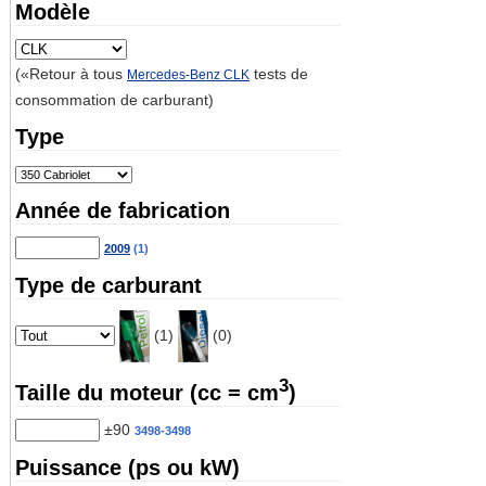
Modèle
(«Retour à tous
tests de
Mercedes-Benz CLK
consommation de carburant)
Type
Année de fabrication
2009
(1)
Type de carburant
(1)
(0)
3
Taille du moteur (cc = cm
)
±90
3498-3498
Puissance (ps ou kW)