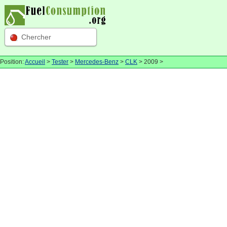
Chercher
Position:
Accueil
>
Tester
>
Mercedes-Benz
>
CLK
> 2009 >