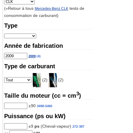
(«Retour à tous
tests de
Mercedes-Benz CLK
consommation de carburant)
Type
Année de fabrication
2009
(4)
Type de carburant
(2)
(2)
3
Taille du moteur (cc = cm
)
±90
3498-5460
Puissance (ps ou kW)
±9
ps
(Cheval-vapeur)
272-387