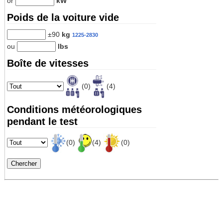
or
kW
Poids de la voiture vide
±90
kg
1225-2830
ou
lbs
Boîte de vitesses
(0)
(4)
Conditions météorologiques
pendant le test
(0)
(4)
(0)