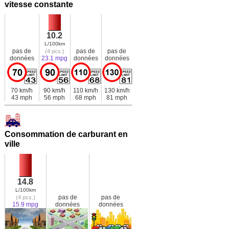
vitesse constante
10.2
L/100km
pas de
pas de
pas de
(4 pcs.)
données
23.1 mpg
données
données
70 km/h
90 km/h
110 km/h
130 km/h
43 mph
56 mph
68 mph
81 mph
Consommation de carburant en
ville
14.8
L/100km
pas de
pas de
(4 pcs.)
15.9 mpg
données
données